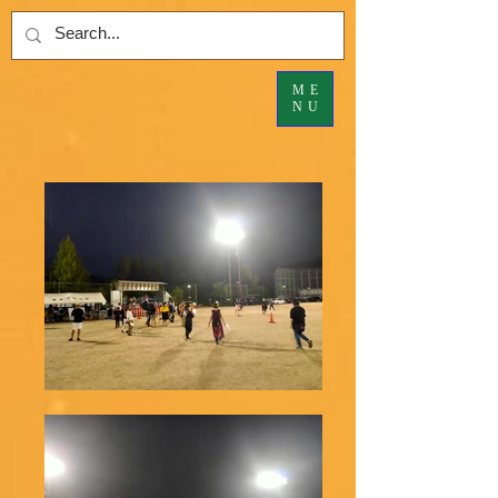
ME
NU